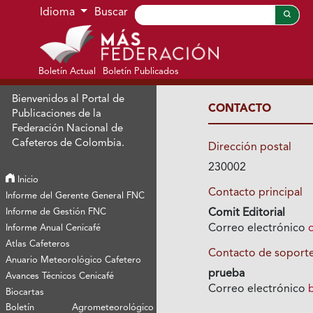
Ir al menú de navegación principal
Ir al contenido principal
Ir al pie de página del sitio
Idioma
Buscar
Boletín Actual
Boletín Publicados
Bienvenidos al Portal de
CONTACTO
Publicaciones de la
Federación Nacional de
Cafeteros de Colombia.
Dirección postal
230002
Inicio
Contacto principal
Informe del Gerente General FNC
Informe de Gestión FNC
Comit Editorial
Correo electrónico
Informe Anual Cenicafé
Atlas Cafeteros
Contacto de soport
Anuario Meteorológico Cafetero
prueba
Avances Técnicos Cenicafé
Correo electrónico
Biocartas
Boletín Agrometeorológico