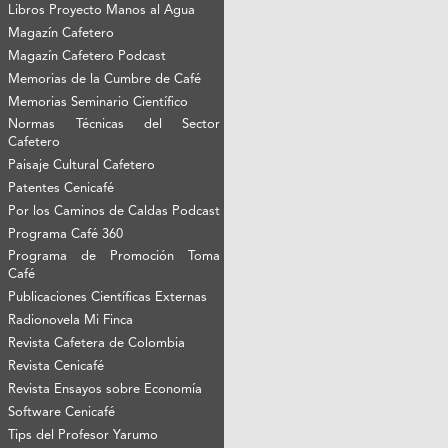
Libros Proyecto Manos al Agua
Magazín Cafetero
Magazín Cafetero Podcast
Memorias de la Cumbre de Café
Memorias Seminario Científico
Normas Técnicas del Sector
Cafetero
Paisaje Cultural Cafetero
Patentes Cenicafé
Por los Caminos de Caldas Podcast
Programa Café 360
Programa de Promoción Toma
Café
Publicaciones Científicas Externas
Radionovela Mi Finca
Revista Cafetera de Colombia
Revista Cenicafé
Revista Ensayos sobre Economía
Software Cenicafé
Tips del Profesor Yarumo