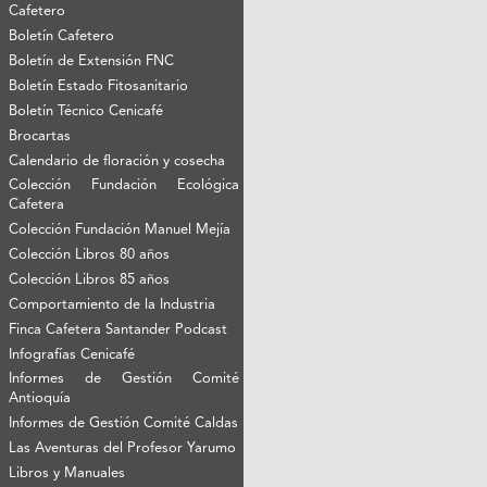
Cafetero
Boletín Cafetero
Boletín de Extensión FNC
Boletín Estado Fitosanitario
Boletín Técnico Cenicafé
Brocartas
Calendario de floración y cosecha
Colección Fundación Ecológica
Cafetera
Colección Fundación Manuel Mejía
Colección Libros 80 años
Colección Libros 85 años
Comportamiento de la Industria
Finca Cafetera Santander Podcast
Infografías Cenicafé
Informes de Gestión Comité
Antioquía
Informes de Gestión Comité Caldas
Las Aventuras del Profesor Yarumo
Libros y Manuales