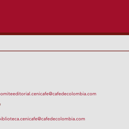
comiteeditorial.cenicafe@cafedecolombia.com
e
biblioteca.cenicafe@cafedecolombia.com