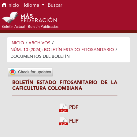
Ir al menú de navegación principal
Ir al contenido principal
Ir al pie de página del sitio
Inicio
Idioma
Buscar
Boletín Actual
Boletín Publicados
INICIO
/
ARCHIVOS
/
NÚM. 10 (2024): BOLETÍN ESTADO FITOSANITARIO
/
DOCUMENTOS DEL BOLETÍN
BOLETÍN ESTADO FITOSANITARIO DE LA
CAFICULTURA COLOMBIANA
PDF
FLIP