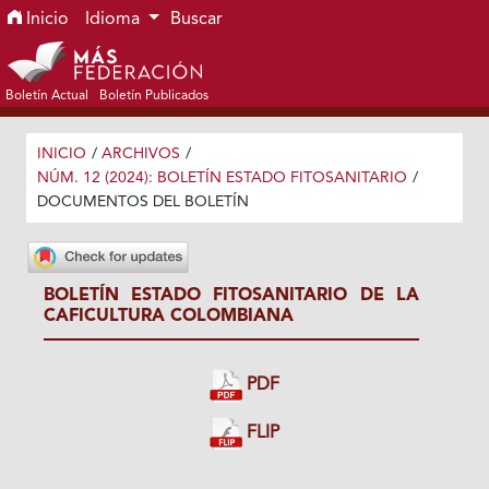
Ir al menú de navegación principal
Ir al contenido principal
Ir al pie de página del sitio
Inicio
Idioma
Buscar
Boletín Actual
Boletín Publicados
INICIO
/
ARCHIVOS
/
NÚM. 12 (2024): BOLETÍN ESTADO FITOSANITARIO
/
DOCUMENTOS DEL BOLETÍN
BOLETÍN ESTADO FITOSANITARIO DE LA
CAFICULTURA COLOMBIANA
PDF
FLIP