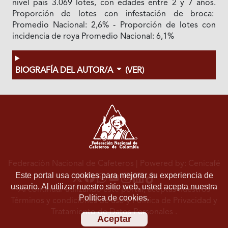
nivel país 3.069 lotes, con edades entre 2 y 7 años.
Proporción de lotes con infestación de broca:
Promedio Nacional: 2,6% - Proporción de lotes con
incidencia de roya Promedio Nacional: 6,1%
BIOGRAFÍA DEL AUTOR/A
(VER)
Federación Nacional de Cafeteros
| Powered by: Cenicafé
Este portal usa cookies para mejorar su experiencia de
usuario. Al utilizar nuestro sitio web, usted acepta nuestra
Al continuar utilizando este portal, aceptas nuestros
Política de cookies.
Términos y condiciones de uso
y
Política de Privacidad y
Tratamiento de Datos Personales
.
Aceptar