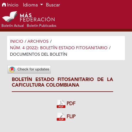
Ir al menú de navegación principal
Ir al contenido principal
Ir al pie de página del sitio
Inicio
Idioma
Buscar
Boletín Actual
Boletín Publicados
INICIO
/
ARCHIVOS
/
NÚM. 4 (2022): BOLETÍN ESTADO FITOSANITARIO
/
DOCUMENTOS DEL BOLETÍN
BOLETÍN ESTADO FITOSANITARIO DE LA
CAFICULTURA COLOMBIANA
PDF
FLIP