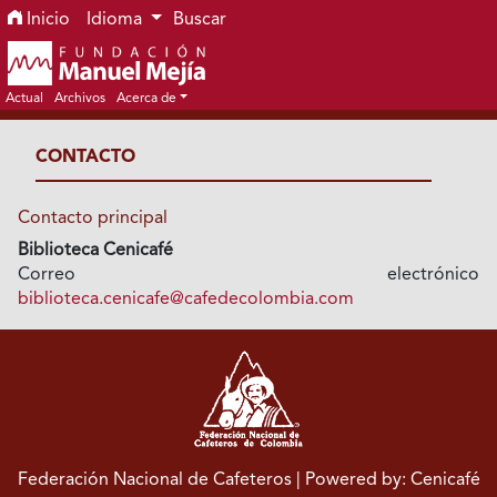
Ir al menú de navegación principal
Ir al contenido principal
Ir al pie de página del sitio
Inicio
Idioma
Buscar
Actual
Archivos
Acerca de
CONTACTO
Contacto principal
Biblioteca Cenicafé
Correo electrónico
biblioteca.cenicafe@cafedecolombia.com
Federación Nacional de Cafeteros
| Powered by: Cenicafé