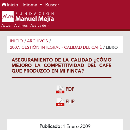
Ir al menú de navegación principal
Ir al contenido principal
Ir al pie de página del sitio
Inicio
Idioma
Buscar
Actual
Archivos
Acerca de
INICIO
/
ARCHIVOS
/
2007: GESTIÓN INTEGRAL - CALIDAD DEL CAFÉ
/
LIBRO
ASEGURAMIENTO DE LA CALIDAD ¿CÓMO
MEJORO LA COMPETITIVIDAD DEL CAFÉ
QUE PRODUZCO EN MI FINCA?
PDF
FLIP
Publicado:
1 Enero 2009