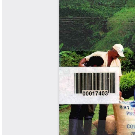
Libros Proyecto Manos al Agua
Magazín Cafetero
Magazín Cafetero Podcast
Memorias de la Cumbre de Café
Memorias Seminario Científico
Normas Técnicas del Sector
Cafetero
Paisaje Cultural Cafetero
Patentes Cenicafé
Por los Caminos de Caldas Podcast
Programa Café 360
Programa de Promoción Toma
Café
Publicaciones Científicas Externas
Radionovela Mi Finca
Revista Cafetera de Colombia
Revista Cenicafé
Revista Ensayos sobre Economía
Software Cenicafé
Tips del Profesor Yarumo