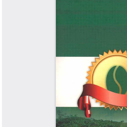
Cafetero
Boletín Cafetero
Boletín de Extensión FNC
Boletín Estado Fitosanitario
Boletín Técnico Cenicafé
Brocartas
Calendario de floración y cosecha
Colección Fundación Ecológica
Cafetera
Colección Fundación Manuel Mejía
Colección Libros 80 años
Colección Libros 85 años
Comportamiento de la Industria
Finca Cafetera Santander Podcast
Infografías Cenicafé
Informes de Gestión Comité
Antioquía
Informes de Gestión Comité Caldas
Las Aventuras del Profesor Yarumo
Libros y Manuales