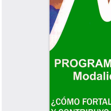
Libros Proyecto Manos al Agua
Magazín Cafetero
Magazín Cafetero Podcast
Memorias de la Cumbre de Café
Memorias Seminario Científico
Normas Técnicas del Sector
Cafetero
Paisaje Cultural Cafetero
Patentes Cenicafé
Por los Caminos de Caldas Podcast
Programa Café 360
Programa de Promoción Toma
Café
Publicaciones Científicas Externas
Radionovela Mi Finca
Revista Cafetera de Colombia
Revista Cenicafé
Revista Ensayos sobre Economía
Software Cenicafé
Tips del Profesor Yarumo