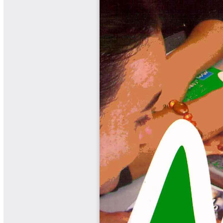
Cafetero
Boletín Cafetero
Boletín de Extensión FNC
Boletín Estado Fitosanitario
Boletín Técnico Cenicafé
Brocartas
Calendario de floración y cosecha
Colección Fundación Ecológica
Cafetera
Colección Fundación Manuel Mejía
Colección Libros 80 años
Colección Libros 85 años
Comportamiento de la Industria
Finca Cafetera Santander Podcast
Infografías Cenicafé
Informes de Gestión Comité
Antioquía
Informes de Gestión Comité Caldas
Las Aventuras del Profesor Yarumo
Libros y Manuales