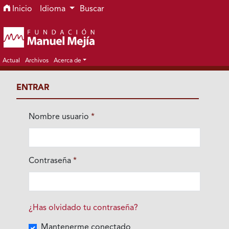
Ir al menú de navegación principal
Ir al contenido principal
Ir al pie de página del sitio
Inicio
Idioma
Buscar
Actual
Archivos
Acerca de
ENTRAR
Nombre usuario
*
Obligatorio
Contraseña
*
Obligatorio
¿Has olvidado tu contraseña?
Mantenerme conectado