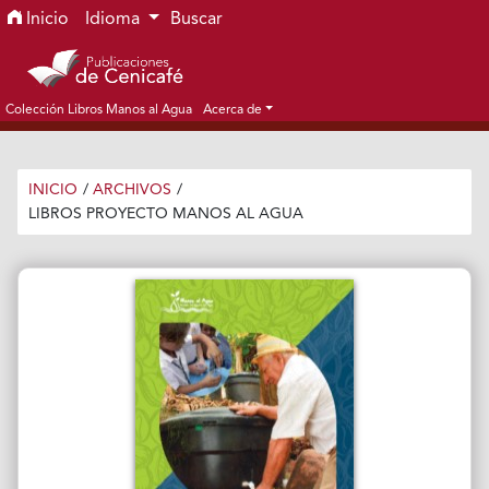
Ir al menú de navegación principal
Ir al contenido principal
Ir al pie de página del sitio
Inicio
Idioma
Buscar
Colección Libros Manos al Agua
Acerca de
INICIO
/
ARCHIVOS
/
LIBROS PROYECTO MANOS AL AGUA