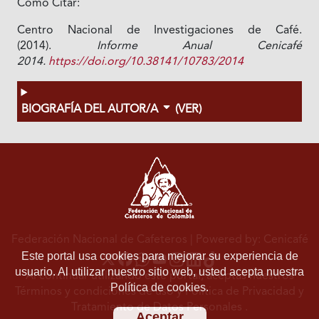
Cómo Citar:
Centro Nacional de Investigaciones de Café.
(2014).
Informe Anual Cenicafé
2014.
https://doi.org/10.38141/10783/2014
BIOGRAFÍA DEL AUTOR/A
(VER)
Federación Nacional de Cafeteros
| Powered by: Cenicafé
Este portal usa cookies para mejorar su experiencia de
usuario. Al utilizar nuestro sitio web, usted acepta nuestra
Al continuar utilizando este portal, aceptas nuestros
Política de cookies.
Términos y condiciones de uso
y
Política de Privacidad y
Tratamiento de Datos Personales
.
Aceptar