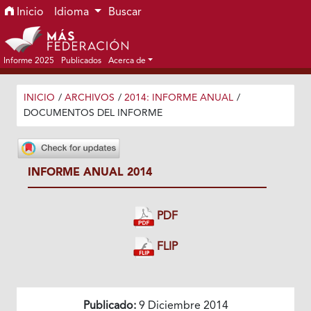
Ir al menú de navegación principal
Ir al contenido principal
Ir al pie de página del sitio
Inicio
Idioma
Buscar
Informe 2025
Publicados
Acerca de
INICIO
/
ARCHIVOS
/
2014: INFORME ANUAL
/
DOCUMENTOS DEL INFORME
INFORME ANUAL 2014
PDF
FLIP
Publicado:
9 Diciembre 2014