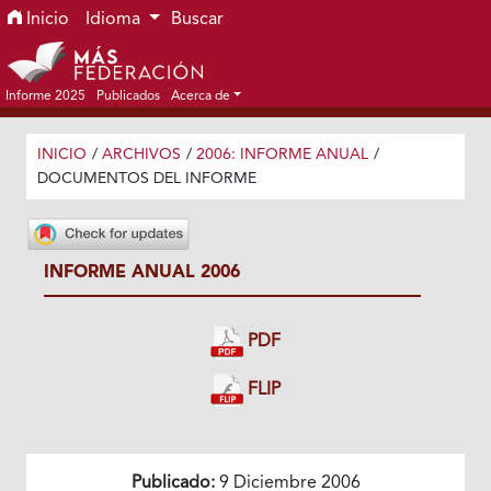
Ir al menú de navegación principal
Ir al contenido principal
Ir al pie de página del sitio
Inicio
Idioma
Buscar
Informe 2025
Publicados
Acerca de
INICIO
/
ARCHIVOS
/
2006: INFORME ANUAL
/
DOCUMENTOS DEL INFORME
INFORME ANUAL 2006
PDF
FLIP
Publicado:
9 Diciembre 2006