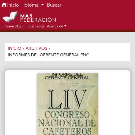
Ir al menú de navegación principal
Ir al contenido principal
Ir al pie de página del sitio
Inicio
Idioma
Buscar
Informe 2025
Publicados
Acerca de
INICIO
/
ARCHIVOS
/
INFORMES DEL GERENTE GENERAL FNC