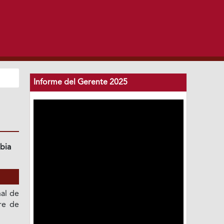
Informe del Gerente 2025
bia
al de
re de