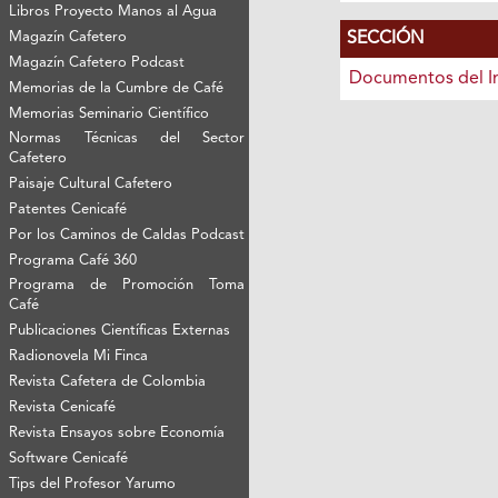
Libros Proyecto Manos al Agua
SECCIÓN
Magazín Cafetero
Magazín Cafetero Podcast
Documentos del I
Memorias de la Cumbre de Café
Memorias Seminario Científico
Normas Técnicas del Sector
Cafetero
Paisaje Cultural Cafetero
Patentes Cenicafé
Por los Caminos de Caldas Podcast
Programa Café 360
Programa de Promoción Toma
Café
Publicaciones Científicas Externas
Radionovela Mi Finca
Revista Cafetera de Colombia
Revista Cenicafé
Revista Ensayos sobre Economía
Software Cenicafé
Tips del Profesor Yarumo