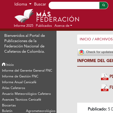
Ir al menú de navegación principal
Ir al contenido principal
Ir al pie de página del sitio
Idioma
Buscar
Informe 2025
Publicados
Acerca de
Bienvenidos al Portal de
INICIO
/
ARCHIVOS
Publicaciones de la
Federación Nacional de
Cafeteros de Colombia.
INFORME DEL GE
Inicio
Informe del Gerente General FNC
Informe de Gestión FNC
P
Informe Anual Cenicafé
FL
Atlas Cafeteros
Anuario Meteorológico Cafetero
Avances Técnicos Cenicafé
Biocartas
Publicado:
5 
Boletín Agrometeorológico