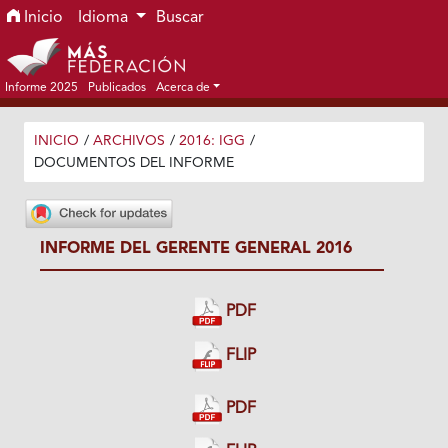
Ir al menú de navegación principal
Ir al contenido principal
Ir al pie de página del sitio
Inicio
Idioma
Buscar
Informe 2025
Publicados
Acerca de
INICIO
/
ARCHIVOS
/
2016: IGG
/
DOCUMENTOS DEL INFORME
INFORME DEL GERENTE GENERAL 2016
PDF
FLIP
PDF