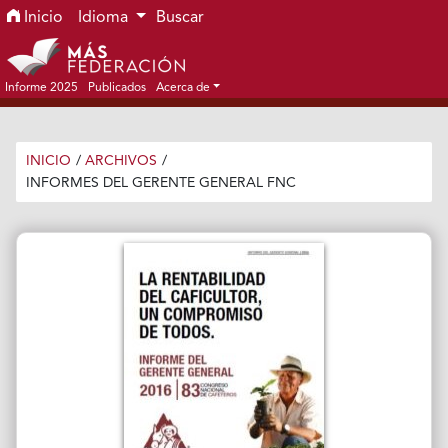
Ir al menú de navegación principal
Ir al contenido principal
Ir al pie de página del sitio
Inicio
Idioma
Buscar
Informe 2025
Publicados
Acerca de
INICIO
/
ARCHIVOS
/
INFORMES DEL GERENTE GENERAL FNC