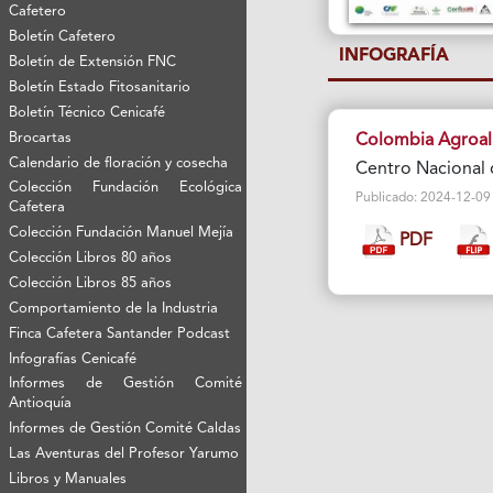
Cafetero
Boletín Cafetero
INFOGRAFÍA
Boletín de Extensión FNC
Boletín Estado Fitosanitario
Boletín Técnico Cenicafé
Brocartas
Colombia Agroal
Calendario de floración y cosecha
Centro Nacional 
Colección Fundación Ecológica
Publicado: 2024-12-09 Vi
Cafetera
Colección Fundación Manuel Mejía
PDF
Colección Libros 80 años
Colección Libros 85 años
Comportamiento de la Industria
Finca Cafetera Santander Podcast
Infografías Cenicafé
Informes de Gestión Comité
Antioquía
Informes de Gestión Comité Caldas
Las Aventuras del Profesor Yarumo
Libros y Manuales