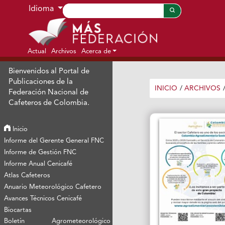
Ir al menú de navegación principal
Ir al contenido principal
Ir al pie de página del sitio
Idioma
Actual
Archivos
Acerca de
Bienvenidos al Portal de
Publicaciones de la
INICIO
/
ARCHIVOS
Federación Nacional de
Cafeteros de Colombia.
Inicio
Informe del Gerente General FNC
Informe de Gestión FNC
Informe Anual Cenicafé
Atlas Cafeteros
Anuario Meteorológico Cafetero
Avances Técnicos Cenicafé
Biocartas
Boletín Agrometeorológico