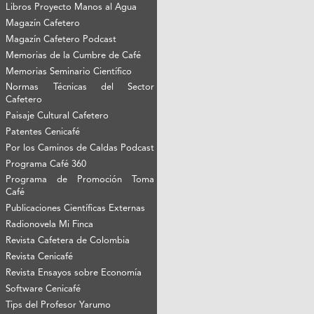
Libros Proyecto Manos al Agua
Magazín Cafetero
Magazín Cafetero Podcast
Memorias de la Cumbre de Café
Memorias Seminario Científico
Normas Técnicas del Sector
Cafetero
Paisaje Cultural Cafetero
Patentes Cenicafé
Por los Caminos de Caldas Podcast
Programa Café 360
Programa de Promoción Toma
Café
Publicaciones Científicas Externas
Radionovela Mi Finca
Revista Cafetera de Colombia
Revista Cenicafé
Revista Ensayos sobre Economía
Software Cenicafé
Tips del Profesor Yarumo