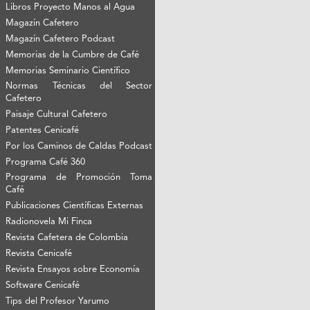
Libros Proyecto Manos al Agua
Magazín Cafetero
Magazín Cafetero Podcast
Memorias de la Cumbre de Café
Memorias Seminario Científico
Normas Técnicas del Sector
Cafetero
Paisaje Cultural Cafetero
Patentes Cenicafé
Por los Caminos de Caldas Podcast
Programa Café 360
Programa de Promoción Toma
Café
Publicaciones Científicas Externas
Radionovela Mi Finca
Revista Cafetera de Colombia
Revista Cenicafé
Revista Ensayos sobre Economía
Software Cenicafé
Tips del Profesor Yarumo