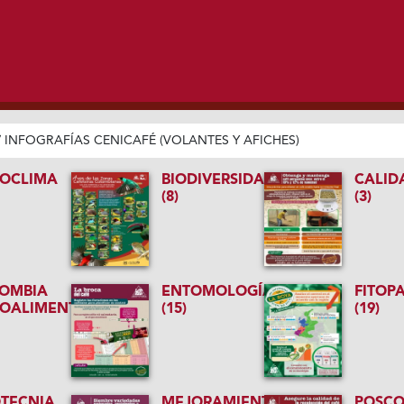
/
INFOGRAFÍAS CENICAFÉ (VOLANTES Y AFICHES)
OCLIMA
BIODIVERSIDAD
CALID
(8)
(3)
OMBIA
ENTOMOLOGÍA
FITOP
OALIMENTARIA
(15)
(19)
OTECNIA
MEJORAMIENTO
POSC