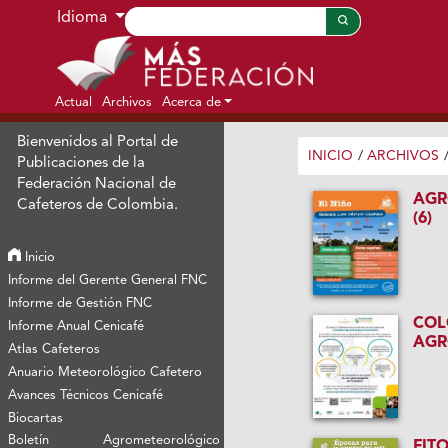
Ir al menú de navegación principal
Ir al contenido principal
Ir al pie de página del sitio
Idioma
Actual
Archivos
Acerca de
Bienvenidos al Portal de
INICIO
/
ARCHIVOS
Publicaciones de la
Federación Nacional de
AGR
Cafeteros de Colombia.
(6)
Inicio
Informe del Gerente General FNC
Informe de Gestión FNC
COL
Informe Anual Cenicafé
AGR
Atlas Cafeteros
Anuario Meteorológico Cafetero
Avances Técnicos Cenicafé
Biocartas
Boletín Agrometeorológico
FIT