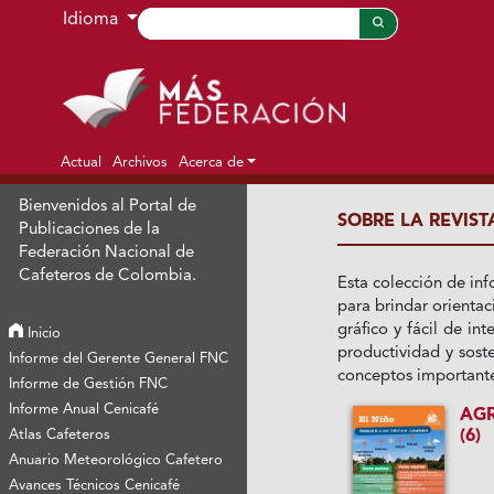
Ir al menú de navegación principal
Ir al contenido principal
Ir al pie de página del sitio
Idioma
Actual
Archivos
Acerca de
Bienvenidos al Portal de
SOBRE LA REVIST
Publicaciones de la
Federación Nacional de
Cafeteros de Colombia.
Esta colección de inf
para brindar orientac
gráfico y fácil de in
Inicio
productividad y soste
Informe del Gerente General FNC
conceptos importantes
Informe de Gestión FNC
Informe Anual Cenicafé
AG
Atlas Cafeteros
(6)
Anuario Meteorológico Cafetero
Avances Técnicos Cenicafé