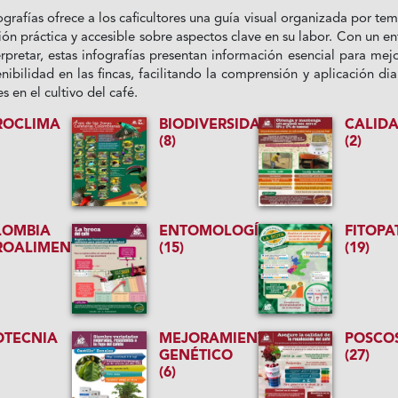
ografías ofrece a los caficultores una guía visual organizada por tem
ión práctica y accesible sobre aspectos clave en su labor. Con un e
terpretar, estas infografías presentan información esencial para mejo
nibilidad en las fincas, facilitando la comprensión y aplicación dia
 en el cultivo del café.
ROCLIMA
BIODIVERSIDAD
CALID
(8)
(2)
LOMBIA
ENTOMOLOGÍA
FITOPA
ROALIMENTARIA
(15)
(19)
OTECNIA
MEJORAMIENTO
POSCO
GENÉTICO
(27)
(6)