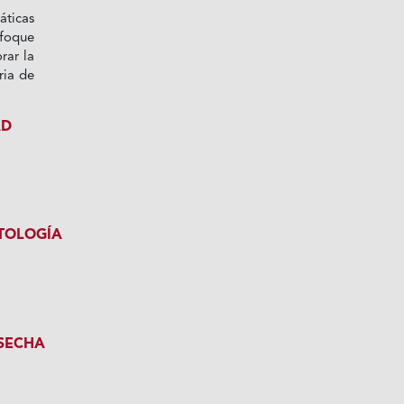
áticas
nfoque
rar la
ria de
AD
TOLOGÍA
SECHA