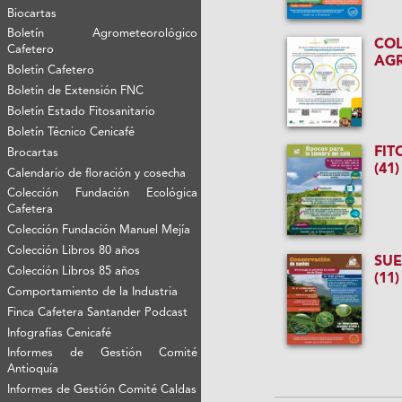
Biocartas
Boletín Agrometeorológico
CO
Cafetero
AG
Boletín Cafetero
Boletín de Extensión FNC
Boletín Estado Fitosanitario
Boletín Técnico Cenicafé
FIT
Brocartas
(41)
Calendario de floración y cosecha
Colección Fundación Ecológica
Cafetera
Colección Fundación Manuel Mejía
Colección Libros 80 años
SU
Colección Libros 85 años
(11)
Comportamiento de la Industria
Finca Cafetera Santander Podcast
Infografías Cenicafé
Informes de Gestión Comité
Antioquía
Informes de Gestión Comité Caldas