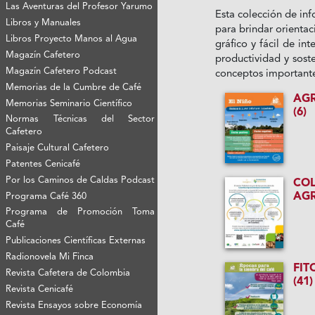
Las Aventuras del Profesor Yarumo
Esta colección de inf
Libros y Manuales
para brindar orientac
Libros Proyecto Manos al Agua
gráfico y fácil de in
Magazín Cafetero
productividad y soste
Magazín Cafetero Podcast
conceptos importantes
Memorias de la Cumbre de Café
AG
Memorias Seminario Científico
(6)
Normas Técnicas del Sector
Cafetero
Paisaje Cultural Cafetero
Patentes Cenicafé
Por los Caminos de Caldas Podcast
CO
AG
Programa Café 360
Programa de Promoción Toma
Café
Publicaciones Científicas Externas
Radionovela Mi Finca
FIT
Revista Cafetera de Colombia
(41)
Revista Cenicafé
Revista Ensayos sobre Economía