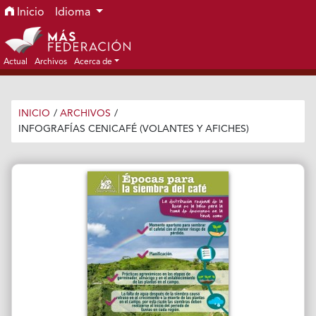
Ir al menú de navegación principal
Ir al contenido principal
Ir al pie de página del sitio
Inicio
Idioma
Actual
Archivos
Acerca de
INICIO
/
ARCHIVOS
/
INFOGRAFÍAS CENICAFÉ (VOLANTES Y AFICHES)