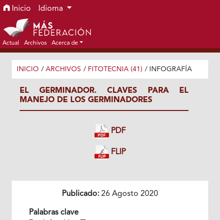
Ir al menú de navegación principal
Ir al contenido principal
Ir al pie de página del sitio
Inicio
Idioma
Actual
Archivos
Acerca de
INICIO
/
ARCHIVOS
/
FITOTECNIA (41)
/
INFOGRAFÍA
EL GERMINADOR. CLAVES PARA EL
MANEJO DE LOS GERMINADORES
PDF
FLIP
Publicado:
26 Agosto 2020
Palabras clave