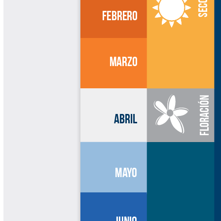
Cafetero
Boletín Cafetero
Boletín de Extensión FNC
Boletín Estado Fitosanitario
Boletín Técnico Cenicafé
Brocartas
Calendario de floración y cosecha
Colección Fundación Ecológica
Cafetera
Colección Fundación Manuel Mejía
Colección Libros 80 años
Colección Libros 85 años
Comportamiento de la Industria
Finca Cafetera Santander Podcast
Infografías Cenicafé
Informes de Gestión Comité
Antioquía
Informes de Gestión Comité Caldas
Las Aventuras del Profesor Yarumo
Libros y Manuales