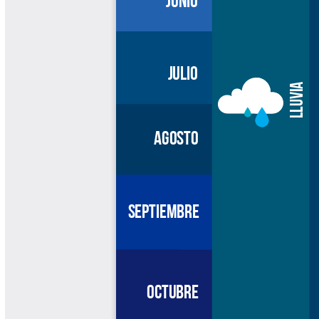
Libros Proyecto Manos al Agua
Magazín Cafetero
Magazín Cafetero Podcast
Memorias de la Cumbre de Café
Memorias Seminario Científico
Normas Técnicas del Sector
Cafetero
Paisaje Cultural Cafetero
Patentes Cenicafé
Por los Caminos de Caldas Podcast
Programa Café 360
Programa de Promoción Toma
Café
Publicaciones Científicas Externas
Radionovela Mi Finca
Revista Cafetera de Colombia
Revista Cenicafé
Revista Ensayos sobre Economía
Software Cenicafé
Tips del Profesor Yarumo