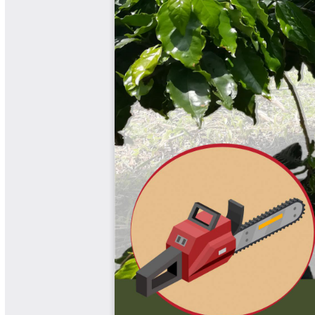
Libros Proyecto Manos al Agua
Magazín Cafetero
Magazín Cafetero Podcast
Memorias de la Cumbre de Café
Memorias Seminario Científico
Normas Técnicas del Sector
Cafetero
Paisaje Cultural Cafetero
Patentes Cenicafé
Por los Caminos de Caldas Podcast
Programa Café 360
Programa de Promoción Toma
Café
Publicaciones Científicas Externas
Radionovela Mi Finca
Revista Cafetera de Colombia
Revista Cenicafé
Revista Ensayos sobre Economía
Software Cenicafé
Tips del Profesor Yarumo