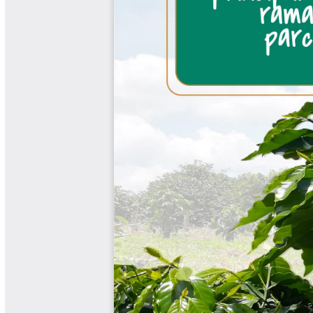
Cafetero
Boletín Cafetero
Boletín de Extensión FNC
Boletín Estado Fitosanitario
Boletín Técnico Cenicafé
Brocartas
Calendario de floración y cosecha
Colección Fundación Ecológica
Cafetera
Colección Fundación Manuel Mejía
Colección Libros 80 años
Colección Libros 85 años
Comportamiento de la Industria
Finca Cafetera Santander Podcast
Infografías Cenicafé
Informes de Gestión Comité
Antioquía
Informes de Gestión Comité Caldas
Las Aventuras del Profesor Yarumo
Libros y Manuales