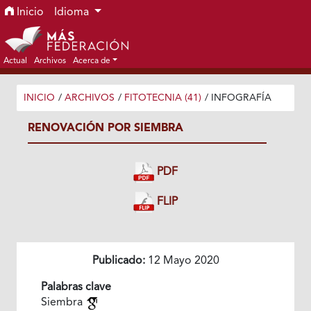
Ir al menú de navegación principal
Ir al contenido principal
Ir al pie de página del sitio
Inicio
Idioma
Actual
Archivos
Acerca de
INICIO
/
ARCHIVOS
/
FITOTECNIA (41)
/
INFOGRAFÍA
RENOVACIÓN POR SIEMBRA
PDF
FLIP
Publicado:
12 Mayo 2020
Palabras clave
Siembra