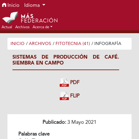
Ir al menú de navegación principal
Ir al contenido principal
Ir al pie de página del sitio
Inicio
Idioma
Actual
Archivos
Acerca de
INICIO
/
ARCHIVOS
/
FITOTECNIA (41)
/
INFOGRAFÍA
SISTEMAS DE PRODUCCIÓN DE CAFÉ.
SIEMBRA EN CAMPO
PDF
FLIP
Publicado:
3 Mayo 2021
Palabras clave