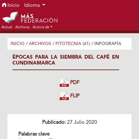
Ir al menú de navegación principal
Ir al contenido principal
Ir al pie de página del sitio
Inicio
Idioma
Actual
Archivos
Acerca de
INICIO
/
ARCHIVOS
/
FITOTECNIA (41)
/
INFOGRAFÍA
ÉPOCAS PARA LA SIEMBRA DEL CAFÉ EN
CUNDINAMARCA
PDF
FLIP
Publicado:
27 Julio 2020
Palabras clave