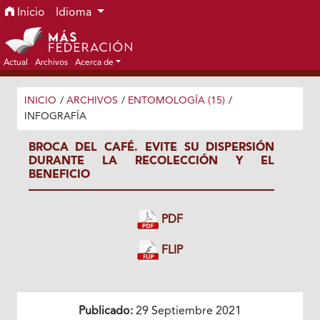
Ir al menú de navegación principal
Ir al contenido principal
Ir al pie de página del sitio
Inicio
Idioma
Actual
Archivos
Acerca de
INICIO
/
ARCHIVOS
/
ENTOMOLOGÍA (15)
/
INFOGRAFÍA
BROCA DEL CAFÉ. EVITE SU DISPERSIÓN
DURANTE LA RECOLECCIÓN Y EL
BENEFICIO
PDF
FLIP
Publicado:
29 Septiembre 2021