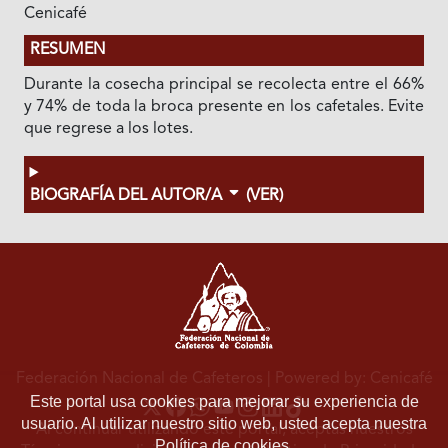
Cenicafé
RESUMEN
Durante la cosecha principal se recolecta entre el 66%
y 74% de toda la broca presente en los cafetales. Evite
que regrese a los lotes.
BIOGRAFÍA DEL AUTOR/A
(VER)
Federación Nacional de Cafeteros
| Powered by: Cenicafé
Este portal usa cookies para mejorar su experiencia de
usuario. Al utilizar nuestro sitio web, usted acepta nuestra
Al continuar utilizando este portal, aceptas nuestros
Política de cookies.