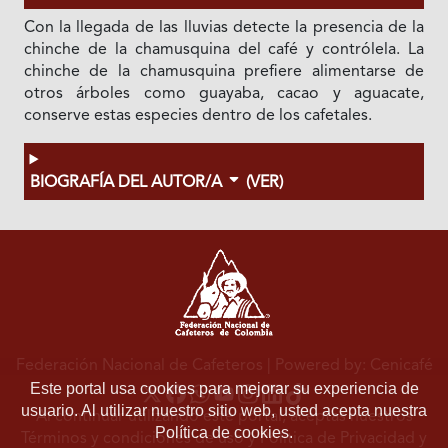
Con la llegada de las lluvias detecte la presencia de la
chinche de la chamusquina del café y contrólela. La
chinche de la chamusquina prefiere alimentarse de
otros árboles como guayaba, cacao y aguacate,
conserve estas especies dentro de los cafetales.
BIOGRAFÍA DEL AUTOR/A
(VER)
Federación Nacional de Cafeteros
| Powered by: Cenicafé
Este portal usa cookies para mejorar su experiencia de
usuario. Al utilizar nuestro sitio web, usted acepta nuestra
Al continuar utilizando este portal, aceptas nuestros
Política de cookies.
Términos y condiciones de uso
y
Política de Privacidad y