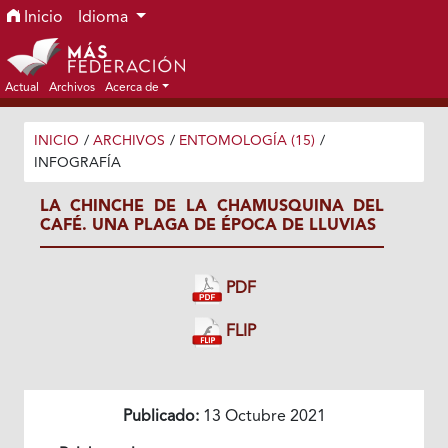
Ir al menú de navegación principal
Ir al contenido principal
Ir al pie de página del sitio
Inicio
Idioma
Actual
Archivos
Acerca de
INICIO
/
ARCHIVOS
/
ENTOMOLOGÍA (15)
/
INFOGRAFÍA
LA CHINCHE DE LA CHAMUSQUINA DEL
CAFÉ. UNA PLAGA DE ÉPOCA DE LLUVIAS
PDF
FLIP
Publicado:
13 Octubre 2021