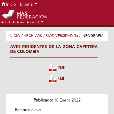
Ir al menú de navegación principal
Ir al contenido principal
Ir al pie de página del sitio
Inicio
Idioma
Actual
Archivos
Acerca de
INICIO
/
ARCHIVOS
/
BIODIVERSIDAD (8)
/
INFOGRAFÍA
AVES RESIDENTES DE LA ZONA CAFETERA
DE COLOMBIA
PDF
FLIP
Publicado:
18 Enero 2022
Palabras clave