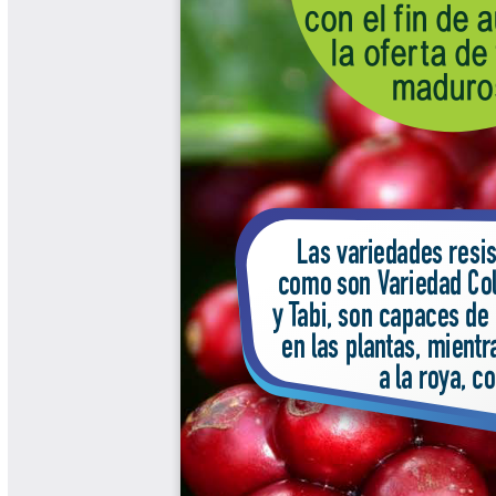
Cafetero
Boletín Cafetero
Boletín de Extensión FNC
Boletín Estado Fitosanitario
Boletín Técnico Cenicafé
Brocartas
Calendario de floración y cosecha
Colección Fundación Ecológica
Cafetera
Colección Fundación Manuel Mejía
Colección Libros 80 años
Colección Libros 85 años
Comportamiento de la Industria
Finca Cafetera Santander Podcast
Infografías Cenicafé
Informes de Gestión Comité
Antioquía
Informes de Gestión Comité Caldas
Las Aventuras del Profesor Yarumo
Libros y Manuales