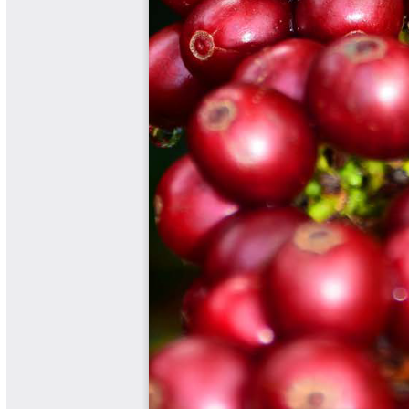
Libros Proyecto Manos al Agua
Magazín Cafetero
Magazín Cafetero Podcast
Memorias de la Cumbre de Café
Memorias Seminario Científico
Normas Técnicas del Sector
Cafetero
Paisaje Cultural Cafetero
Patentes Cenicafé
Por los Caminos de Caldas Podcast
Programa Café 360
Programa de Promoción Toma
Café
Publicaciones Científicas Externas
Radionovela Mi Finca
Revista Cafetera de Colombia
Revista Cenicafé
Revista Ensayos sobre Economía
Software Cenicafé
Tips del Profesor Yarumo