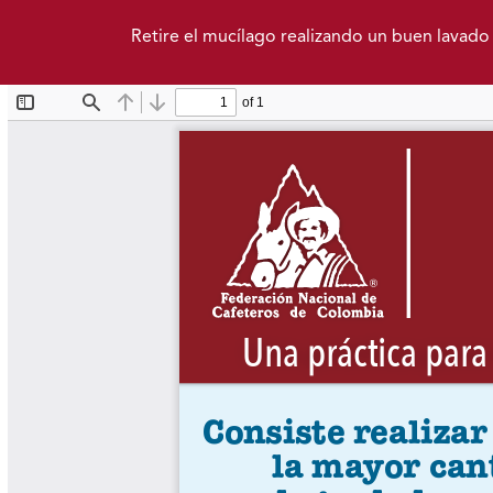
Ir al menú de navegación principal
Ir al contenido principal
Ir al pie de página del sitio
Idioma
Retire el mucílago realizando un buen lavado
Actual
Archivos
Acerca de
Bienvenidos al Portal de
Publicaciones de la
Federación Nacional de
Cafeteros de Colombia.
Inicio
Informe del Gerente General FNC
Informe de Gestión FNC
Informe Anual Cenicafé
Atlas Cafeteros
Anuario Meteorológico Cafetero
Avances Técnicos Cenicafé
Biocartas
Boletín Agrometeorológico