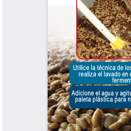
Libros Proyecto Manos al Agua
Magazín Cafetero
Magazín Cafetero Podcast
Memorias de la Cumbre de Café
Memorias Seminario Científico
Normas Técnicas del Sector
Cafetero
Paisaje Cultural Cafetero
Patentes Cenicafé
Por los Caminos de Caldas Podcast
Programa Café 360
Programa de Promoción Toma
Café
Publicaciones Científicas Externas
Radionovela Mi Finca
Revista Cafetera de Colombia
Revista Cenicafé
Revista Ensayos sobre Economía
Software Cenicafé
Tips del Profesor Yarumo