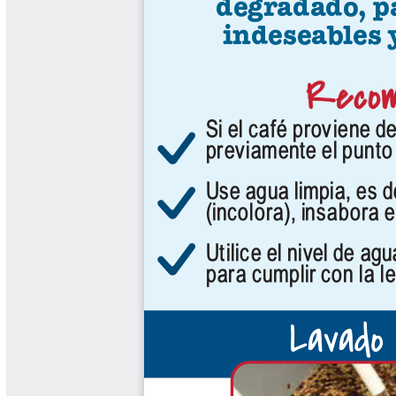
Cafetero
Boletín Cafetero
Boletín de Extensión FNC
Boletín Estado Fitosanitario
Boletín Técnico Cenicafé
Brocartas
Calendario de floración y cosecha
Colección Fundación Ecológica
Cafetera
Colección Fundación Manuel Mejía
Colección Libros 80 años
Colección Libros 85 años
Comportamiento de la Industria
Finca Cafetera Santander Podcast
Infografías Cenicafé
Informes de Gestión Comité
Antioquía
Informes de Gestión Comité Caldas
Las Aventuras del Profesor Yarumo
Libros y Manuales