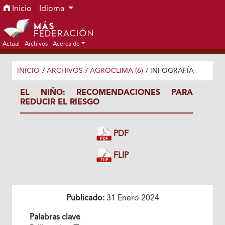
Ir al menú de navegación principal
Ir al contenido principal
Ir al pie de página del sitio
Inicio
Idioma
Actual
Archivos
Acerca de
INICIO
/
ARCHIVOS
/
AGROCLIMA (6)
/
INFOGRAFÍA
EL NIÑO: RECOMENDACIONES PARA
REDUCIR EL RIESGO
PDF
FLIP
Publicado:
31 Enero 2024
Palabras clave