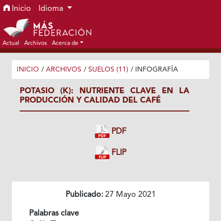
Ir al menú de navegación principal
Ir al contenido principal
Ir al pie de página del sitio
Inicio
Idioma
Actual
Archivos
Acerca de
INICIO
/
ARCHIVOS
/
SUELOS (11)
/
INFOGRAFÍA
POTASIO (K): NUTRIENTE CLAVE EN LA
PRODUCCIÓN Y CALIDAD DEL CAFÉ
PDF
FLIP
Publicado:
27 Mayo 2021
Palabras clave