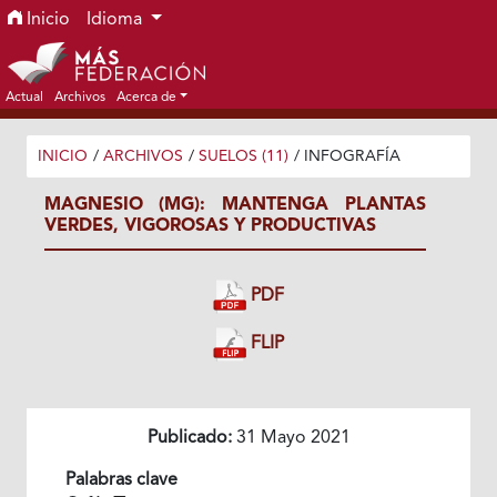
Ir al menú de navegación principal
Ir al contenido principal
Ir al pie de página del sitio
Inicio
Idioma
Actual
Archivos
Acerca de
INICIO
/
ARCHIVOS
/
SUELOS (11)
/
INFOGRAFÍA
MAGNESIO (MG): MANTENGA PLANTAS
VERDES, VIGOROSAS Y PRODUCTIVAS
PDF
FLIP
Publicado:
31 Mayo 2021
Palabras clave