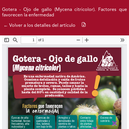
Ir al menú de navegación principal
Ir al contenido principal
Ir al pie de página del sitio
Inicio
Idioma
Gotera - Ojo de gallo (Mycena citricolor). Factores que
favorecen la enfermedad
Descargar PDF
← Volver a los detalles del artículo
Actual
Archivos
Acerca de
Federación Nacional de Cafeteros
| Powered by: Cenicafé
Al continuar utilizando este portal, aceptas nuestros
Términos y condiciones de uso
y
Política de Privacidad y
Tratamiento de Datos Personales
.