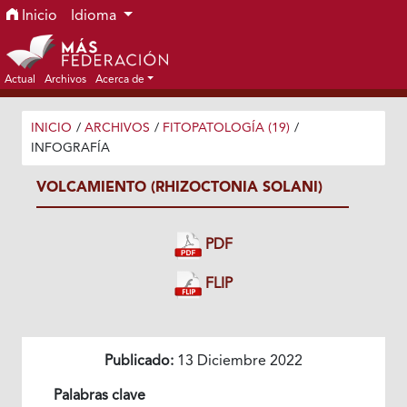
Ir al menú de navegación principal
Ir al contenido principal
Ir al pie de página del sitio
Inicio
Idioma
Actual
Archivos
Acerca de
INICIO
/
ARCHIVOS
/
FITOPATOLOGÍA (19)
/
INFOGRAFÍA
VOLCAMIENTO (RHIZOCTONIA SOLANI)
PDF
FLIP
Publicado:
13 Diciembre 2022
Palabras clave