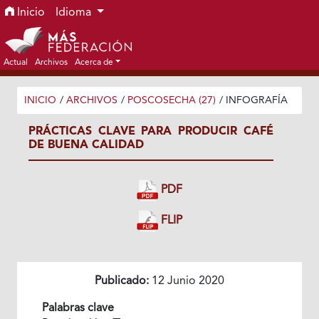
Ir al menú de navegación principal
Ir al contenido principal
Ir al pie de página del sitio
Inicio
Idioma
Actual
Archivos
Acerca de
INICIO
/
ARCHIVOS
/
POSCOSECHA (27)
/
INFOGRAFÍA
PRÁCTICAS CLAVE PARA PRODUCIR CAFÉ
DE BUENA CALIDAD
PDF
FLIP
Publicado:
12 Junio 2020
Palabras clave