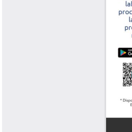
Cafetero
Boletín Cafetero
Boletín de Extensión FNC
Boletín Estado Fitosanitario
Boletín Técnico Cenicafé
Brocartas
Calendario de floración y cosecha
Colección Fundación Ecológica
Cafetera
Colección Fundación Manuel Mejía
Colección Libros 80 años
Colección Libros 85 años
Comportamiento de la Industria
Finca Cafetera Santander Podcast
Infografías Cenicafé
Informes de Gestión Comité
Antioquía
Informes de Gestión Comité Caldas
Las Aventuras del Profesor Yarumo
Libros y Manuales