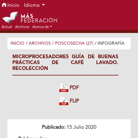
Ir al menú de navegación principal
Ir al contenido principal
Ir al pie de página del sitio
Inicio
Idioma
Actual
Archivos
Acerca de
INICIO
/
ARCHIVOS
/
POSCOSECHA (27)
/
INFOGRAFÍA
MICROPROCESADORES GUÍA DE BUENAS
PRÁCTICAS DE CAFÉ LAVADO.
RECOLECCIÓN
PDF
FLIP
Publicado:
15 Julio 2020