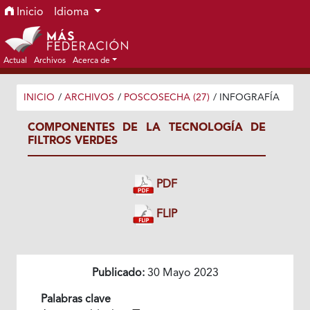
Ir al menú de navegación principal
Ir al contenido principal
Ir al pie de página del sitio
Inicio
Idioma
Actual
Archivos
Acerca de
INICIO
/
ARCHIVOS
/
POSCOSECHA (27)
/
INFOGRAFÍA
COMPONENTES DE LA TECNOLOGÍA DE
FILTROS VERDES
PDF
FLIP
Publicado:
30 Mayo 2023
Palabras clave