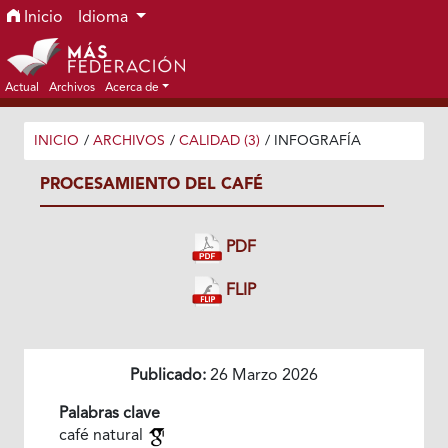
Ir al menú de navegación principal
Ir al contenido principal
Ir al pie de página del sitio
Inicio
Idioma
Actual
Archivos
Acerca de
INICIO
/
ARCHIVOS
/
CALIDAD (3)
/
INFOGRAFÍA
PROCESAMIENTO DEL CAFÉ
PDF
FLIP
Publicado:
26 Marzo 2026
Palabras clave
café natural