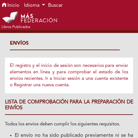
Ir al menú de navegación principal
Ir al contenido principal
Ir al pie de página del sitio
Inicio
Idioma
Buscar
Libros Publicados
ENVÍOS
El registro y el inicio de sesión son necesarios para enviar
elementos en línea y para comprobar el estado de los
envíos recientes.
Ir a Iniciar sesión
a una cuenta existente
o
Registrar
una nueva cuenta.
LISTA DE COMPROBACIÓN PARA LA PREPARACIÓN DE
ENVÍOS
Todos los envíos deben cumplir los siguientes requisitos.
El envío no ha sido publicado previamente ni se ha