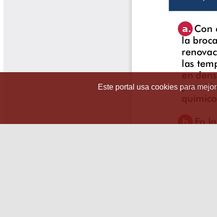
Este portal usa cookies para mejora