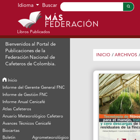
Ir al menú de navegación principal
Ir al contenido principal
Ir al pie de página del sitio
Idioma
Buscar
Libros Publicados
Bienvenidos al Portal de
Publicaciones de la
INICIO
/
ARCHIVOS
Federación Nacional de
Cafeteros de Colombia.
Inicio
Informe del Gerente General FNC
Informe de Gestión FNC
Informe Anual Cenicafé
Atlas Cafeteros
Anuario Meteorológico Cafetero
Avances Técnicos Cenicafé
Biocartas
Boletín Agrometeorológico