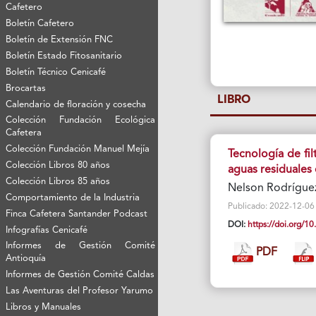
Cafetero
Boletín Cafetero
Boletín de Extensión FNC
Boletín Estado Fitosanitario
Boletín Técnico Cenicafé
Brocartas
LIBRO
Calendario de floración y cosecha
Colección Fundación Ecológica
Cafetera
Colección Fundación Manuel Mejía
Tecnología de fi
Colección Libros 80 años
aguas residuales 
Colección Libros 85 años
Nelson Rodríguez
Comportamiento de la Industria
Publicado: 2022-12-06 V
Finca Cafetera Santander Podcast
DOI:
https://doi.org/
Infografías Cenicafé
Informes de Gestión Comité
PDF
Antioquía
Informes de Gestión Comité Caldas
Las Aventuras del Profesor Yarumo
Libros y Manuales