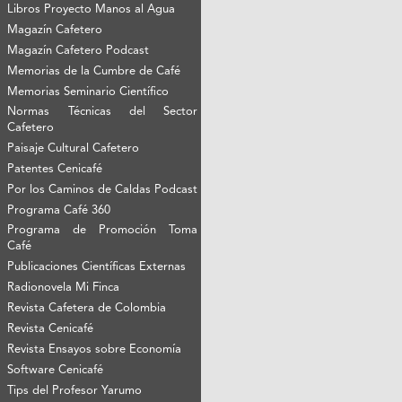
Libros Proyecto Manos al Agua
Magazín Cafetero
Magazín Cafetero Podcast
Memorias de la Cumbre de Café
Memorias Seminario Científico
Normas Técnicas del Sector
Cafetero
Paisaje Cultural Cafetero
Patentes Cenicafé
Por los Caminos de Caldas Podcast
Programa Café 360
Programa de Promoción Toma
Café
Publicaciones Científicas Externas
Radionovela Mi Finca
Revista Cafetera de Colombia
Revista Cenicafé
Revista Ensayos sobre Economía
Software Cenicafé
Tips del Profesor Yarumo