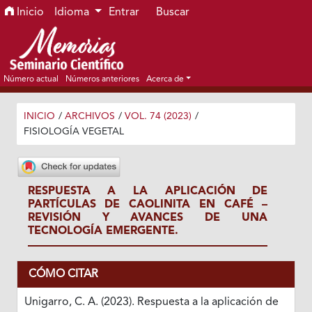
Ir al menú de navegación principal
Ir al contenido principal
Ir al pie de página del sitio
Inicio
Idioma
Entrar
Buscar
Número actual
Números anteriores
Acerca de
INICIO
/
ARCHIVOS
/
VOL. 74 (2023)
/
FISIOLOGÍA VEGETAL
RESPUESTA A LA APLICACIÓN DE
PARTÍCULAS DE CAOLINITA EN CAFÉ –
REVISIÓN Y AVANCES DE UNA
TECNOLOGÍA EMERGENTE.
CÓMO CITAR
Unigarro, C. A. (2023). Respuesta a la aplicación de