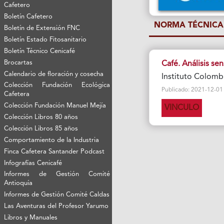
Cafetero
Boletín Cafetero
NORMA TÉCNICA
Boletín de Extensión FNC
Boletín Estado Fitosanitario
Boletín Técnico Cenicafé
Brocartas
Café. Análisis sen
Calendario de floración y cosecha
Instituto Colombi
Colección Fundación Ecológica
Publicado: 2021-12-01 V
Cafetera
Colección Fundación Manuel Mejía
VINCULO
Colección Libros 80 años
Colección Libros 85 años
Comportamiento de la Industria
Finca Cafetera Santander Podcast
Infografías Cenicafé
Informes de Gestión Comité
Antioquía
Informes de Gestión Comité Caldas
Las Aventuras del Profesor Yarumo
Libros y Manuales