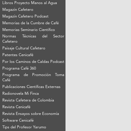
Libros Proyecto Manos al Agua
Magazín Cafetero
Magazín Cafetero Podcast
Memorias de la Cumbre de Café
Memorias Seminario Científico
Normas Técnicas del Sector
Cafetero
Paisaje Cultural Cafetero
Patentes Cenicafé
Por los Caminos de Caldas Podcast
Programa Café 360
Programa de Promoción Toma
Café
Publicaciones Científicas Externas
Radionovela Mi Finca
Revista Cafetera de Colombia
Revista Cenicafé
Revista Ensayos sobre Economía
Software Cenicafé
Tips del Profesor Yarumo