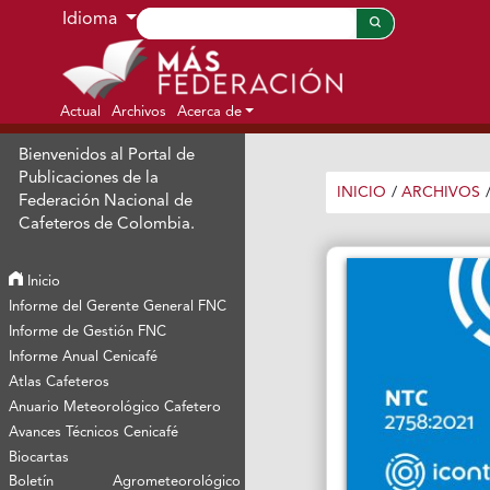
Ir al menú de navegación principal
Ir al contenido principal
Ir al pie de página del sitio
Idioma
Actual
Archivos
Acerca de
Bienvenidos al Portal de
Publicaciones de la
INICIO
/
ARCHIVOS
Federación Nacional de
Cafeteros de Colombia.
Inicio
Informe del Gerente General FNC
Informe de Gestión FNC
Informe Anual Cenicafé
Atlas Cafeteros
Anuario Meteorológico Cafetero
Avances Técnicos Cenicafé
Biocartas
Boletín Agrometeorológico