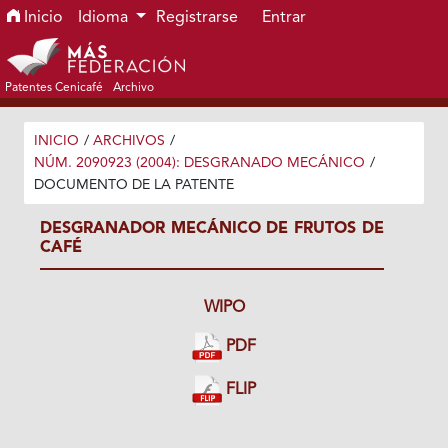
Ir al menú de navegación principal
Ir al contenido principal
Ir al pie de página del sitio
Inicio
Idioma
Registrarse
Entrar
Patentes Cenicafé
Archivo
INICIO
/
ARCHIVOS
/
NÚM. 2090923 (2004): DESGRANADO MECÁNICO
/
DOCUMENTO DE LA PATENTE
DESGRANADOR MECÁNICO DE FRUTOS DE
CAFÉ
WIPO
PDF
FLIP