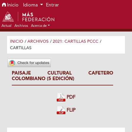
Ir al menú de navegación principal
Ir al contenido principal
Ir al pie de página del sitio
Inicio
Idioma
Entrar
Actual
Archivos
Acerca de
INICIO
/
ARCHIVOS
/
2021: CARTILLAS PCCC
/
CARTILLAS
PAISAJE CULTURAL CAFETERO
COLOMBIANO (5 EDICIÓN)
PDF
FLIP