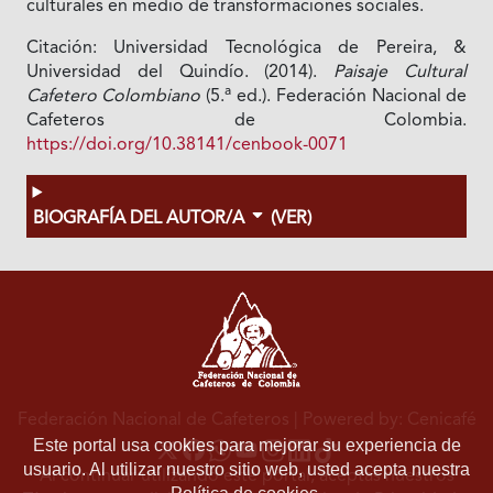
culturales en medio de transformaciones sociales.
Citación: Universidad Tecnológica de Pereira, &
Universidad del Quindío. (2014).
Paisaje Cultural
a
Cafetero Colombiano
(5.
ed.). Federación Nacional de
Cafeteros de Colombia.
https://doi.org/10.38141/cenbook-0071
BIOGRAFÍA DEL AUTOR/A
(VER)
Federación Nacional de Cafeteros
| Powered by: Cenicafé
Este portal usa cookies para mejorar su experiencia de
usuario. Al utilizar nuestro sitio web, usted acepta nuestra
Al continuar utilizando este portal, aceptas nuestros