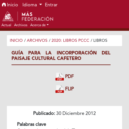
Ir al menú de navegación principal
Ir al contenido principal
Ir al pie de página del sitio
Inicio
Idioma
Entrar
Actual
Archivos
Acerca de
INICIO
/
ARCHIVOS
/
2020: LIBROS PCCC
/
LIBROS
GUÍA PARA LA INCORPORACIÓN DEL
PAISAJE CULTURAL CAFETERO
PDF
FLIP
Publicado:
30 Diciembre 2012
Palabras clave