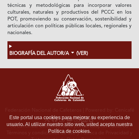
técnicas y metodológicas para incorporar valores
culturales, naturales y productivos del PCCC en los
POT, promoviendo su conservación, sostenibilidad y
articulación con políticas públicas locales, regionales y
nacionales.
BIOGRAFÍA DEL AUTOR/A
(VER)
Federación Nacional de Cafeteros
| Powered by: Cenicafé
Este portal usa cookies para mejorar su experiencia de
usuario. Al utilizar nuestro sitio web, usted acepta nuestra
Al continuar utilizando este portal, aceptas nuestros
Política de cookies.
Términos y condiciones de uso
y
Política de Privacidad y