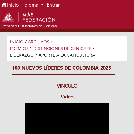
Ir al menú de navegación principal
Ir al contenido principal
Ir al pie de página del sitio
Inicio
Idioma
Entrar
Premios y Distinciones de Cenicafé
INICIO
/
ARCHIVOS
/
PREMIOS Y DISTINCIONES DE CENICAFÉ
/
LIDERAZGO Y APORTE A LA CAFICULTURA
100 NUEVOS LÍDERES DE COLOMBIA 2025
VINCULO
Video